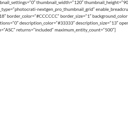
bnail_settings=“0″ thumbnail_width=“120″ thumbnail_height=“90
ay_type=“photocrati-nextgen_pro_thumbnail_grid“ enable_breadc
“18″ border_color=“#CCCCCC“ border_size=“1″ background_colo
tions=“0″ description_color=“#33333″ description_size=“13″ open
on=“ASC“ returns=“included“ maximum_entity_count=“500″]