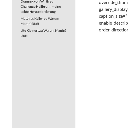
Dominik von Wirth
zu
override_thum
Challenge Heilbronn – eine
gallery_displ
echte Herausforderung
caption_size=
Matthias Keller
zu
Warum
enable_descrip
Man(n) läuft
order_directi
Ute Kleinert
zu
Warum Man(n)
läuft