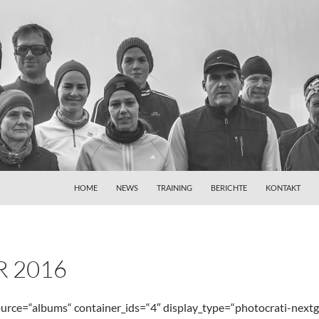
HOME
NEWS
TRAINING
BERICHTE
KONTAKT
R 2016
urce=“albums“ container_ids=“4″ display_type=“photocrati-nextg