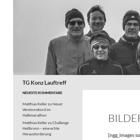
Zum
Inhalt
springen
Suchen
TG Konz Lauftreff
NEUESTE KOMMENTARE
Matthias Keller
zu
Neuer
Vereinsrekord im
BILDE
Halbmarathon
Matthias Keller
zu
Challenge
Heilbronn – eine echte
Herausforderung
[ngg_images so