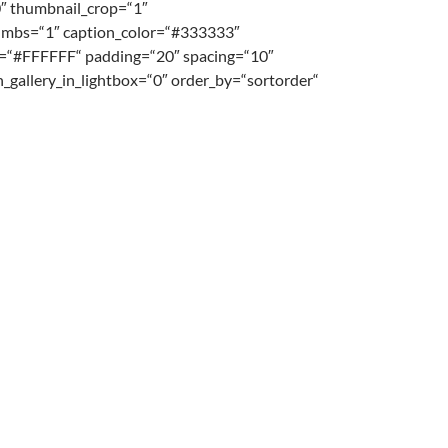
″ thumbnail_crop=“1″
rumbs=“1″ caption_color=“#333333″
r=“#FFFFFF“ padding=“20″ spacing=“10″
_gallery_in_lightbox=“0″ order_by=“sortorder“