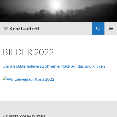
Zum
Inhalt
springen
Suchen
TG Konz Lauftreff
PRIMÄR
MENÜ
BILDER 2022
Um die Bildergalerie zu öffnen einfach auf das Bild klicken
NEUESTE KOMMENTARE