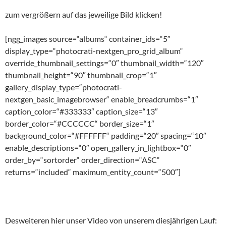
zum vergrößern auf das jeweilige Bild klicken!
[ngg_images source=“albums“ container_ids=“5″
display_type=“photocrati-nextgen_pro_grid_album“
override_thumbnail_settings=“0″ thumbnail_width=“120″
thumbnail_height=“90″ thumbnail_crop=“1″
gallery_display_type=“photocrati-
nextgen_basic_imagebrowser“ enable_breadcrumbs=“1″
caption_color=“#333333″ caption_size=“13″
border_color=“#CCCCCC“ border_size=“1″
background_color=“#FFFFFF“ padding=“20″ spacing=“10″
enable_descriptions=“0″ open_gallery_in_lightbox=“0″
order_by=“sortorder“ order_direction=“ASC“
returns=“included“ maximum_entity_count=“500″]
Desweiteren hier unser Video von unserem diesjährigen Lauf: