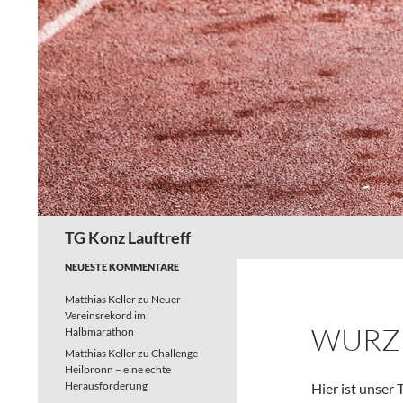
Zum
Inhalt
springen
Suchen
TG Konz Lauftreff
NEUESTE KOMMENTARE
Matthias Keller
zu
Neuer
Vereinsrekord im
WURZ
Halbmarathon
Matthias Keller
zu
Challenge
Heilbronn – eine echte
Herausforderung
Hier ist unser