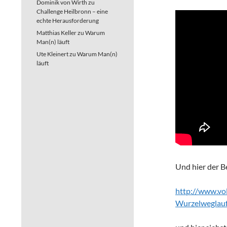
Dominik von Wirth
zu
Challenge Heilbronn – eine
echte Herausforderung
Matthias Keller
zu
Warum
Man(n) läuft
Ute Kleinert
zu
Warum Man(n)
läuft
Und hier der B
http://www.vo
Wurzelweglauf