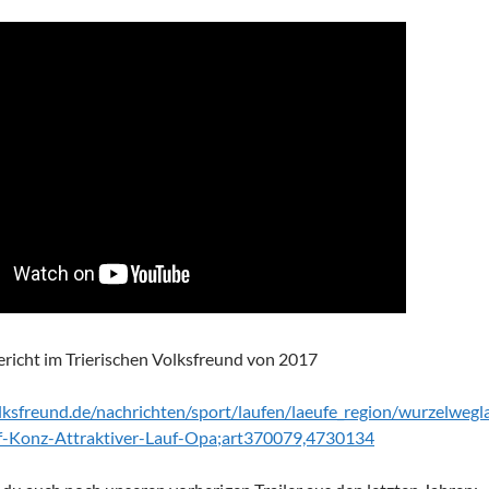
ericht im Trierischen Volksfreund von 2017
lksfreund.de/nachrichten/sport/laufen/laeufe_region/wurzelweg
-Konz-Attraktiver-Lauf-Opa;art370079,4730134