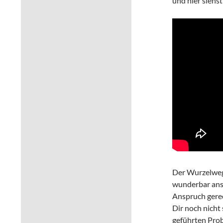
und hier siehs
Der Wurzelwegl
wunderbar ansp
Anspruch gerec
Dir noch nicht
geführten Prob