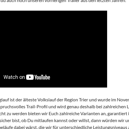
t du auch noch unseren vorherigen Trailer aus den letzten Jahren:
auf ist der älteste Volkslauf der Region Trier und wurde im Nove
ruchsvolles Trail-Profil und wird genau deshalb bei zahlreichen 
ht zu werden bieten wir Euch zahlreiche Varianten an, garantiert 
 sicher bist, ob Du mitlaufen kannst oder willst, dann würden wir 
eläufe dabei wärst, die wir für unterschiedliche Leistungsniveaus