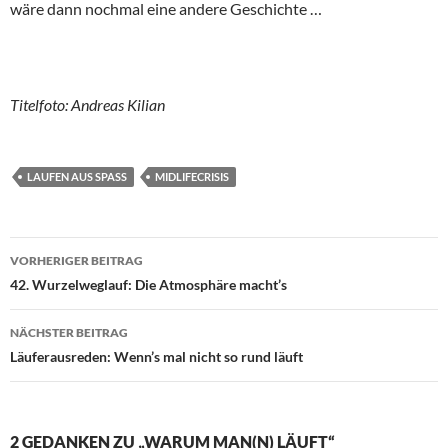
wäre dann nochmal eine andere Geschichte …
Titelfoto: Andreas Kilian
LAUFEN AUS SPASS
MIDLIFECRISIS
Beitragsnavigation
VORHERIGER BEITRAG
42. Wurzelweglauf: Die Atmosphäre macht’s
NÄCHSTER BEITRAG
Läuferausreden: Wenn’s mal nicht so rund läuft
2 GEDANKEN ZU „WARUM MAN(N) LÄUFT“