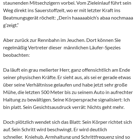
staunenden Mitsechzigern vorbei. Vom Zieleinlauf führt sein
Weg direkt ins Sauerstoffzelt, wo er mit letzter Kraft ins
Beatmungsgerät röchelt: „Den’n haaaaabich’s abaa nochmaaa
g’zeigt.“
Aber zurück zur Rennbahn im Jeuchen. Dort können Sie
regelmäßig Vertreter dieser männlichen Läufer-Spezies
beobachten:
Da läuft ein grau melierter Herr, ganz offensichtlich am Ende
seiner physischen Kräfte. Er sieht aus, als sei er gerade etwas
über seine Verhältnisse gelaufen und habe jetzt sehr große
Mühe, die letzten 500 Meter bis zu seinem Auto in aufrechter
Haltung zu bewältigen. Seine Körpersprache signalisiert: Ich
bin platt. Sein Gesichtsausdruck verrät: Nichts geht mehr.
Doch plötzlich wendet sich das Blatt: Sein Körper richtet sich
auf. Sein Schritt wird beschwingt. Er wird deutlich
schneller.
Kniehub, Armhaltung und Schrittfrequenz sind so