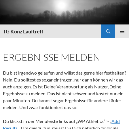
Zum
Inhalt
springen
Suchen
TG Konz Lauftreff
PRIMÄR
MENÜ
ERGEBNISSE MELDEN
Du bist irgendwo gelaufen und willst das gerne hier festhalten?
Nein, Du solltest es sogar eintragen, nur dann können wir das
auch anzeigen. Es ist Deine Verantwortung als Nutzer, Deine
Ergebnisse zu melden. Das ist nicht schwer und kostet nur ein
paar Minuten. Du kannst sogar Ergebnisse für andere Läufer
melden. Und zwar funktioniert das so:
Du klickst in der Menüleiste links auf „WP Athletics“ > „
Add
Results
„. Um dies zu tun, musst Du Dich natürlich zuvor als