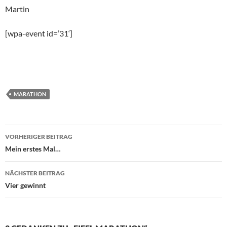
Martin
[wpa-event id=’31‘]
MARATHON
Beitragsnavigation
VORHERIGER BEITRAG
Mein erstes Mal…
NÄCHSTER BEITRAG
Vier gewinnt