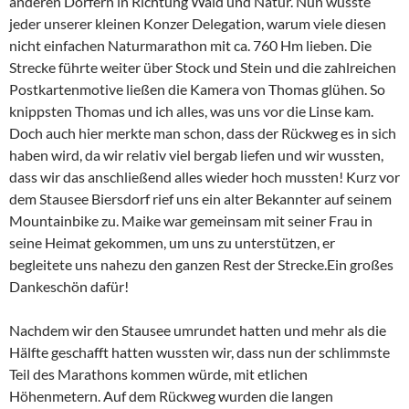
anderen Dörfern in Richtung Wald und Natur. Nun wusste
jeder unserer kleinen Konzer Delegation, warum viele diesen
nicht einfachen Naturmarathon mit ca. 760 Hm lieben. Die
Strecke führte weiter über Stock und Stein und die zahlreichen
Postkartenmotive ließen die Kamera von Thomas glühen. So
knippsten Thomas und ich alles, was uns vor die Linse kam.
Doch auch hier merkte man schon, dass der Rückweg es in sich
haben wird, da wir relativ viel bergab liefen und wir wussten,
dass wir das anschließend alles wieder hoch mussten! Kurz vor
dem Stausee Biersdorf rief uns ein alter Bekannter auf seinem
Mountainbike zu. Maike war gemeinsam mit seiner Frau in
seine Heimat gekommen, um uns zu unterstützen, er
begleitete uns nahezu den ganzen Rest der Strecke.Ein großes
Dankeschön dafür!
Nachdem wir den Stausee umrundet hatten und mehr als die
Hälfte geschafft hatten wussten wir, dass nun der schlimmste
Teil des Marathons kommen würde, mit etlichen
Höhenmetern. Auf dem Rückweg wurden die langen