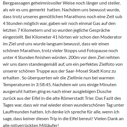
Bergpassagen geheimnisvoller Weise noch länger und steiler,
als wir es uns gemerkt hatten. Nachdem uns bewusst wurde,
dass trotz unseres gemütlichen Marathons noch eine Zeit sub
4 Stunden möglich war, gaben wir noch einmal Gas auf den
letzten 7 Kilometern und so wurden jegliche Gespräche
eingestellt. Bei Kilometer 41 hörten wir schon den Moderator
im Ziel und uns wurde langsam bewusst, dass wir einen
schönen Marathon, trotz vieler Stopps und Fotopause noch
unter 4 Stunden finishen würden. 200m vor dem Ziel reihten
wir uns dann standesgemäß auf, um ein perfektes Zielfoto von
unserer schönen Truppe aus der Saar-Mosel Stadt Konz zu
erhalten . So überquerten wir die Ziellinie nun bei warmen
Temperaturen in 3:58:45. Nachdem wir uns einige Minuten
ausgeruht hatten ging es nach einer ausgiebigen Dusche
zurück aus der Eifel in die alte Römerstadt Trier. Das Fazit des
Tages war, dass wir mal wieder einen wunderschönen Tag unter
Lauffreunden hatten. Ich denke ich spreche für alle, wenn ich
sage, dass keiner diesen Trip in die Eifel bereut! Vielen Dank an
alle mitverrückten Mitläufer!