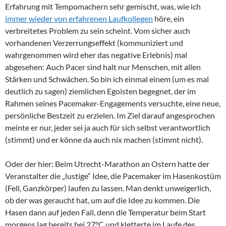
Erfahrung mit Tempomachern sehr gemischt, was, wie ich
immer wieder von erfahrenen Laufkollegen
höre, ein
verbreitetes Problem zu sein scheint. Vom sicher auch
vorhandenen Verzerrungseffekt (kommuniziert und
wahrgenommen wird eher das negative Erlebnis) mal
abgesehen: Auch Pacer sind halt nur Menschen, mit allen
Stärken und Schwächen. So bin ich einmal einem (um es mal
deutlich zu sagen) ziemlichen Egoisten begegnet, der im
Rahmen seines Pacemaker-Engagements versuchte, eine neue,
persönliche Bestzeit zu erzielen. Im Ziel darauf angesprochen
meinte er nur, jeder sei ja auch für sich selbst verantwortlich
(stimmt) und er könne da auch nix machen (stimmt nicht).
Oder der hier: Beim Utrecht-Marathon an Ostern hatte der
Veranstalter die „lustige“ Idee, die Pacemaker im Hasenkostüm
(Fell, Ganzkörper) laufen zu lassen. Man denkt unweigerlich,
ob der was geraucht hat, um auf die Idee zu kommen. Die
Hasen dann auf jeden Fall, denn die Temperatur beim Start
morgens lag bereits bei 27°C und kletterte im Laufe des