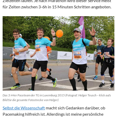
Zielzeiten laufen. Je nach Marathon wird dieser Service meist
für Zeiten zwischen 3-6h in 15 Minuten Schritten angeboten.
Das 3:44er Paceteam der TG in Luxemburg 2015 (Fotograf: Holger Teusch – klick aufs
Bild für die gesamte Fotostrecke von Holger)
Selbst die Wissenschaft
macht sich Gedanken darüber, ob
Pacemaking hilfreich ist. Allerdings ist meine persönliche