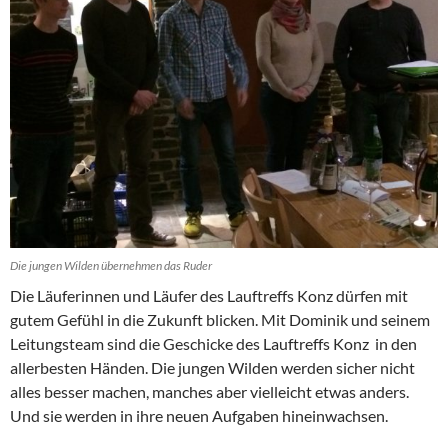
Die jungen Wilden übernehmen das Ruder
Die Läuferinnen und Läufer des Lauftreffs Konz dürfen mit
gutem Gefühl in die Zukunft blicken. Mit Dominik und seinem
Leitungsteam sind die Geschicke des Lauftreffs Konz in den
allerbesten Händen. Die jungen Wilden werden sicher nicht
alles besser machen, manches aber vielleicht etwas anders.
Und sie werden in ihre neuen Aufgaben hineinwachsen.