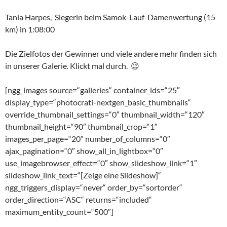
Tania Harpes, Siegerin beim Samok-Lauf-Damenwertung (15
km) in 1:08:00
Die Zielfotos der Gewinner und viele andere mehr finden sich
in unserer Galerie. Klickt mal durch. 😉
[ngg_images source=“galleries“ container_ids=“25″
display_type=“photocrati-nextgen_basic_thumbnails“
override_thumbnail_settings=“0″ thumbnail_width=“120″
thumbnail_height=“90″ thumbnail_crop=“1″
images_per_page=“20″ number_of_columns=“0″
ajax_pagination=“0″ show_all_in_lightbox=“0″
use_imagebrowser_effect=“0″ show_slideshow_link=“1″
slideshow_link_text=“[Zeige eine Slideshow]“
ngg_triggers_display=“never“ order_by=“sortorder“
order_direction=“ASC“ returns=“included“
maximum_entity_count=“500″]