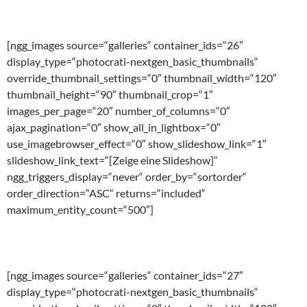
[ngg_images source=“galleries“ container_ids=“26″
display_type=“photocrati-nextgen_basic_thumbnails“
override_thumbnail_settings=“0″ thumbnail_width=“120″
thumbnail_height=“90″ thumbnail_crop=“1″
images_per_page=“20″ number_of_columns=“0″
ajax_pagination=“0″ show_all_in_lightbox=“0″
use_imagebrowser_effect=“0″ show_slideshow_link=“1″
slideshow_link_text=“[Zeige eine Slideshow]“
ngg_triggers_display=“never“ order_by=“sortorder“
order_direction=“ASC“ returns=“included“
maximum_entity_count=“500″]
[ngg_images source=“galleries“ container_ids=“27″
display_type=“photocrati-nextgen_basic_thumbnails“