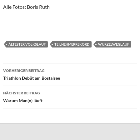
Alle Fotos: Boris Ruth
ÄLTESTER VOLKSLAUF
TEILNEHMERREKORD
WURZELWEGLAUF
Beitragsnavigation
VORHERIGER BEITRAG
Triathlon Debüt am Bostalsee
NÄCHSTER BEITRAG
Warum Man(n) läuft