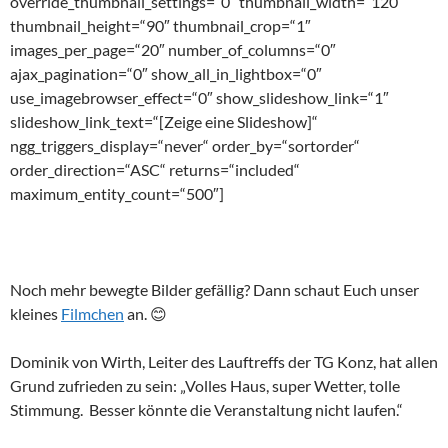
override_thumbnail_settings=“0″ thumbnail_width=“120″
thumbnail_height=“90″ thumbnail_crop=“1″
images_per_page=“20″ number_of_columns=“0″
ajax_pagination=“0″ show_all_in_lightbox=“0″
use_imagebrowser_effect=“0″ show_slideshow_link=“1″
slideshow_link_text=“[Zeige eine Slideshow]“
ngg_triggers_display=“never“ order_by=“sortorder“
order_direction=“ASC“ returns=“included“
maximum_entity_count=“500″]
Noch mehr bewegte Bilder gefällig? Dann schaut Euch unser
kleines
Filmchen
an. 😊
Dominik von Wirth, Leiter des Lauftreffs der TG Konz, hat allen
Grund zufrieden zu sein: „Volles Haus, super Wetter, tolle
Stimmung. Besser könnte die Veranstaltung nicht laufen.“