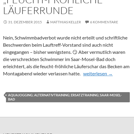
LÄUFERRUNDE
31. DEZEMBER 2015
MATTHIAS KELLER
6 KOMMENTARE
Nein, Schwimmbadverbot wurde nicht erteilt und schriftliche
Beschwerden beim Lauftreff-Vorstand sind auch nicht
eingegangen – bisher wenigstens. 😏 Aber vermutlich waren
die verschreckten Schwimmer im Saar-Mosel-Bad doch
erleichtert, als die feucht-fröhliche Läuferschar das Becken am
„Feucht-fröhliche“ Läufe
Montagabend wieder verlassen hatte.
weiterlesen
→
AQUAJOGGING; ALTERNATIVTRAINING; ERSATZTRAINING; SAAR-MOSEL-
BAD