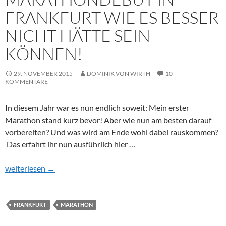
FRANKFURT WIE ES BESSER
NICHT HÄTTE SEIN
KÖNNEN!
29. NOVEMBER 2015
DOMINIK VON WIRTH
10
KOMMENTARE
In diesem Jahr war es nun endlich soweit: Mein erster
Marathon stand kurz bevor! Aber wie nun am besten darauf
vorbereiten? Und was wird am Ende wohl dabei rauskommen?
Das erfahrt ihr nun ausführlich hier …
Marathondebüt in Frankfurt wie es besser nicht hätte sein könn
weiterlesen
→
FRANKFURT
MARATHON