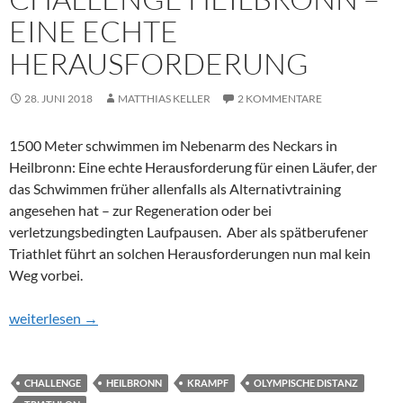
EINE ECHTE
HERAUSFORDERUNG
28. JUNI 2018
MATTHIAS KELLER
2 KOMMENTARE
1500 Meter schwimmen im Nebenarm des Neckars in
Heilbronn
: Eine echte Herausforderung für einen Läufer, der
das Schwimmen früher allenfalls als Alternativtraining
angesehen hat – zur Regeneration oder bei
verletzungsbedingten Laufpausen. Aber als spätberufener
Triathlet führt an solchen Herausforderungen nun mal kein
Weg vorbei.
Challenge Heilbronn – eine echte Herausforderung
weiterlesen
→
CHALLENGE
HEILBRONN
KRAMPF
OLYMPISCHE DISTANZ