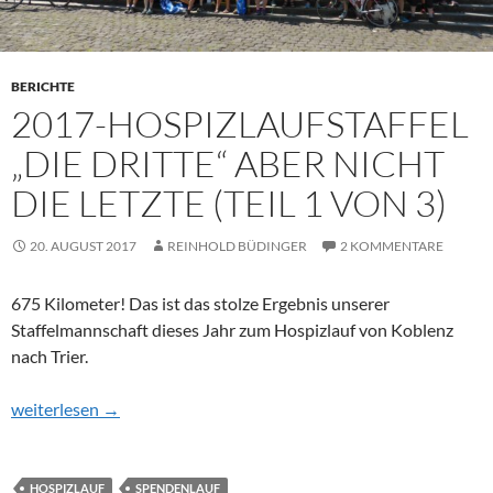
BERICHTE
2017-HOSPIZLAUFSTAFFEL
„DIE DRITTE“ ABER NICHT
DIE LETZTE (TEIL 1 VON 3)
20. AUGUST 2017
REINHOLD BÜDINGER
2 KOMMENTARE
675 Kilometer! Das ist das stolze Ergebnis unserer
Staffelmannschaft dieses Jahr zum Hospizlauf von Koblenz
nach Trier.
2017-Hospizlaufstaffel „die Dritte“ aber nicht die Letzte (Teil 1 v
weiterlesen
→
HOSPIZLAUF
SPENDENLAUF