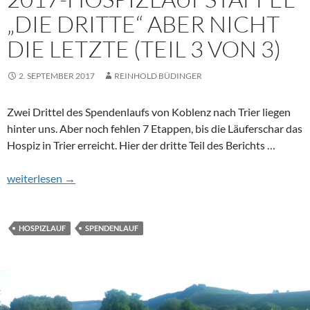
„DIE DRITTE“ ABER NICHT
DIE LETZTE (TEIL 3 VON 3)
2. SEPTEMBER 2017
REINHOLD BÜDINGER
Zwei Drittel des Spendenlaufs von Koblenz nach Trier liegen
hinter uns. Aber noch fehlen 7 Etappen, bis die Läuferschar das
Hospiz in Trier erreicht. Hier der dritte Teil des Berichts …
2017-Hospizlaufstaffel „die Dritte“ aber nicht die Letzte (Teil 3 v
weiterlesen
→
HOSPIZLAUF
SPENDENLAUF