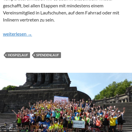
geschafft, bei allen Etappen mit mindestens einem
Vereinsmitglied in Laufschuhen, auf dem Fahrrad oder mit
Inlinern vertreten zu sein.
2017-Hospizlaufstaffel „die Dritte“ aber nicht die Letzte (Teil 2 v
weiterlesen
→
HOSPIZLAUF
SPENDENLAUF