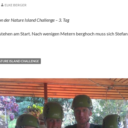
ELKE BERGER
n der Nature Island Challenge – 3. Tag
 stehen am Start. Nach wenigen Metern berghoch muss sich Stefan
mme! – Teil 4
TURE ISLAND CHALLENGE