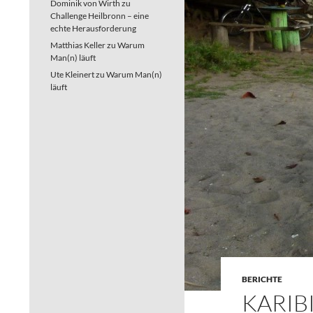
Dominik von Wirth
zu
Challenge Heilbronn – eine
echte Herausforderung
Matthias Keller
zu
Warum
Man(n) läuft
Ute Kleinert
zu
Warum Man(n)
läuft
BERICHTE
KARIBI