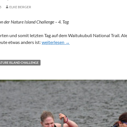
5
ELKE BERGER
n der Nature Island Challenge – 4. Tag
erten und somit letzten Tag auf dem Waitukubuli National Trail. Al
Karibik, ich komme! – Teil 5
eute etwas anders ist:
weiterlesen
→
TURE ISLAND CHALLENGE