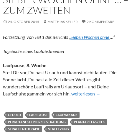
ZUM ZWEITEN
24. OKTOBER 2015
MATTHIAS KELLER
2 KOMMENTARE
Fortsetzung von Teil 1 des Berichts „
Sieben Wochen ohne
…“
Tagebuchs eines Laufabstinenten
Laufpause, 8. Woche
Stell Dir vor, Du hast Urlaub und kannst nicht laufen. Die
Sonne lacht, Du hast alle Zeit dieser Welt, es gibt
wunderschöne Lauftrails am Urlaubsort – und Deine
Sieben Wochen ohne … – zum
Laufschuhe gammeln vor sich hin.
weiterlesen
→
GEDULD
LAUFPAUSE
LAUFVAKANZ
PERKUTANE SCHMERZBESTRAHLUNG
PLANTARE FASZIITIS
STRAHLENTHERAPIE
VERLETZUNG