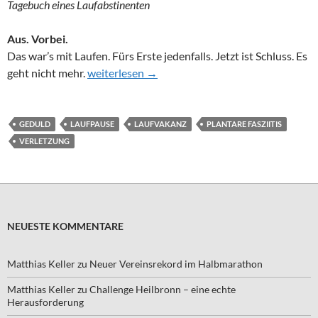
Tagebuch eines Laufabstinenten
Aus. Vorbei.
Das war’s mit Laufen. Fürs Erste jedenfalls. Jetzt ist Schluss. Es
Sieben Wochen ohne …
geht nicht mehr.
weiterlesen
→
GEDULD
LAUFPAUSE
LAUFVAKANZ
PLANTARE FASZIITIS
VERLETZUNG
NEUESTE KOMMENTARE
Matthias Keller
zu
Neuer Vereinsrekord im Halbmarathon
Matthias Keller
zu
Challenge Heilbronn – eine echte
Herausforderung