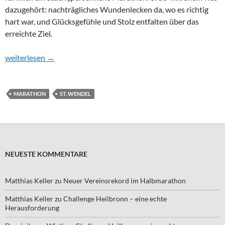
dazugehört: nachträgliches Wundenlecken da, wo es richtig
hart war, und Glücksgefühle und Stolz entfalten über das
erreichte Ziel.
Von Hammermännern, Krämpfen, Blasen und – Stolz
weiterlesen
→
MARATHON
ST. WENDEL
NEUESTE KOMMENTARE
Matthias Keller
zu
Neuer Vereinsrekord im Halbmarathon
Matthias Keller
zu
Challenge Heilbronn – eine echte
Herausforderung