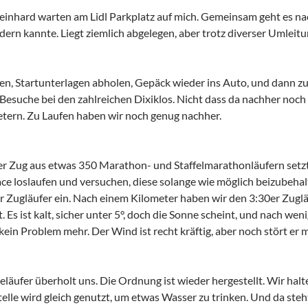
inhard warten am Lidl Parkplatz auf mich. Gemeinsam geht es nach
rn kannte. Liegt ziemlich abgelegen, aber trotz diverser Umleitun
en, Startunterlagen abholen, Gepäck wieder ins Auto, und dann z
 Besuche bei den zahlreichen Dixiklos. Nicht dass da nachher noch
tern. Zu Laufen haben wir noch genug nachher.
er Zug aus etwas 350 Marathon- und Staffelmarathonläufern setzt
ace loslaufen und versuchen, diese solange wie möglich beizubehal
 Zugläufer ein. Nach einem Kilometer haben wir den 3:30er Zuglä
t. Es ist kalt, sicher unter 5°, doch die Sonne scheint, und nach we
in Problem mehr. Der Wind ist recht kräftig, aber noch stört er mi
eläufer überholt uns. Die Ordnung ist wieder hergestellt. Wir halt
elle wird gleich genutzt, um etwas Wasser zu trinken. Und da steht