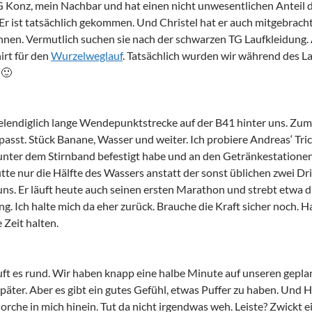
G Konz, mein Nachbar und hat einen nicht unwesentlichen Anteil d
Er ist tatsächlich gekommen. Und Christel hat er auch mitgebracht.
en. Vermutlich suchen sie nach der schwarzen TG Laufkleidung. 
irt für den
Wurzelweglauf
. Tatsächlich wurden wir während des La
 🙂
elendiglich lange Wendepunktstrecke auf der B41 hinter uns. Zumi
 passt. Stück Banane, Wasser und weiter. Ich probiere Andreas‘ Tri
unter dem Stirnband befestigt habe und an den Getränkestationen 
hütte nur die Hälfte des Wassers anstatt der sonst üblichen zwei 
 uns. Er läuft heute auch seinen ersten Marathon und strebt etwa die
g. Ich halte mich da eher zurück. Brauche die Kraft sicher noch. Ha
e Zeit halten.
ft es rund. Wir haben knapp eine halbe Minute auf unseren geplan
später. Aber es gibt ein gutes Gefühl, etwas Puffer zu haben. Und H
horche in mich hinein. Tut da nicht irgendwas weh. Leiste? Zwickt e