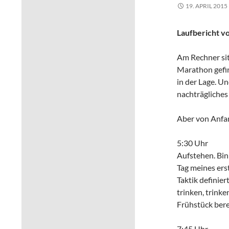
19. APRIL 2015
Laufbericht v
Am Rechner sit
Marathon gefin
in der Lage. U
nachträgliches
Aber von Anfa
5:30 Uhr
Aufstehen. Bin
Tag meines ers
Taktik definie
trinken, trink
Frühstück berei
7:45 Uhr