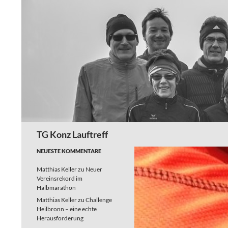
Zum
Inhalt
springen
Suchen
TG Konz Lauftreff
NEUESTE KOMMENTARE
Matthias Keller
zu
Neuer
Vereinsrekord im
Halbmarathon
Matthias Keller
zu
Challenge
Heilbronn – eine echte
Herausforderung