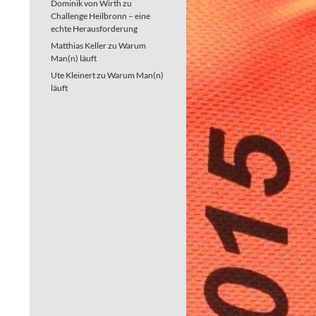
Dominik von Wirth
zu
Challenge Heilbronn – eine
echte Herausforderung
Matthias Keller
zu
Warum
Man(n) läuft
Ute Kleinert
zu
Warum Man(n)
läuft