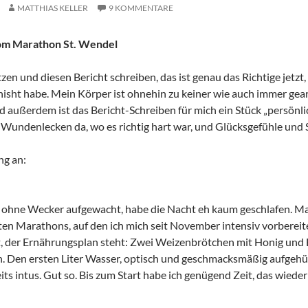
MATTHIAS KELLER
9 KOMMENTARE
om Marathon St. Wendel
zen und diesen Bericht schreiben, das ist genau das Richtige jetz
isht habe. Mein Körper ist ohnehin zu keiner wie auch immer gea
nd außerdem ist das Bericht-Schreiben für mich ein Stück „persön
 Wundenlecken da, wo es richtig hart war, und Glücksgefühle und St
ng an:
 ohne Wecker aufgewacht, habe die Nacht eh kaum geschlafen. Macht
ten Marathons, auf den ich mich seit November intensiv vorbereite
rt, der Ernährungsplan steht: Zwei Weizenbrötchen mit Honig und B
en. Den ersten Liter Wasser, optisch und geschmacksmäßig aufgehü
ts intus. Gut so. Bis zum Start habe ich genügend Zeit, das wieder