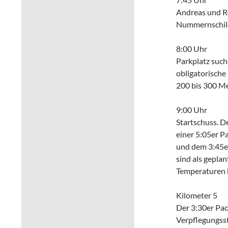
Andreas und Re
Nummernschilde
8:00 Uhr
Parkplatz such
obligatorische
200 bis 300 Me
9:00 Uhr
Startschuss. D
einer 5:05er P
und dem 3:45er
sind als geplan
Temperaturen ke
Kilometer 5
Der 3:30er Pac
Verpflegungsst