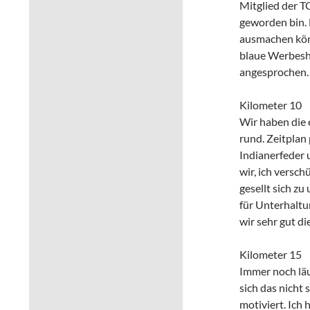
Mitglied der T
geworden bin. 
ausmachen könn
blaue Werbesh
angesprochen.
Kilometer 10
Wir haben die 
rund. Zeitplan
Indianerfeder 
wir, ich versc
gesellt sich zu
für Unterhaltun
wir sehr gut di
Kilometer 15
Immer noch läu
sich das nicht 
motiviert. Ich 