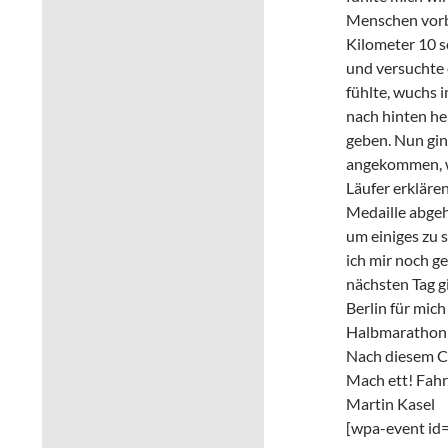
Menschen vorbe
Kilometer 10 s
und versuchte 
fühlte, wuchs 
nach hinten he
geben. Nun gin
angekommen, wa
Läufer erkläre
Medaille abgeh
um einiges zu 
ich mir noch g
nächsten Tag g
Berlin für mic
Halbmarathon 
Nach diesem Ci
Mach ett! Fahr 
Martin Kasel
[wpa-event id