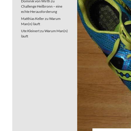
Dominik von Wirth
zu
Challenge Heilbronn – eine
echte Herausforderung
Matthias Keller
zu
Warum
Man(n) läuft
Ute Kleinert
zu
Warum Man(n)
läuft