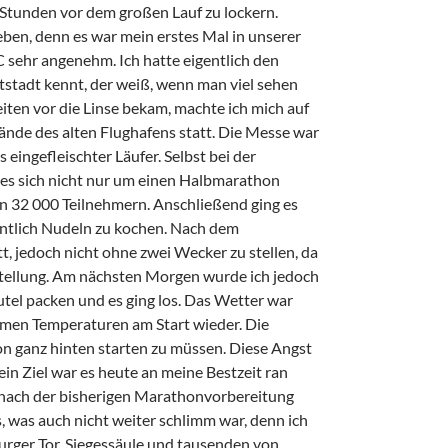
 Stunden vor dem großen Lauf zu lockern.
ben, denn es war mein erstes Mal in unserer
C sehr angenehm. Ich hatte eigentlich den
ptstadt kennt, der weiß, wenn man viel sehen
ten vor die Linse bekam, machte ich mich auf
nde des alten Flughafens statt. Die Messe war
 eingefleischter Läufer. Selbst bei der
es sich nicht nur um einen Halbmarathon
n 32 000 Teilnehmern. Anschließend ging es
dentlich Nudeln zu kochen. Nach dem
tt, jedoch nicht ohne zwei Wecker zu stellen, da
mstellung. Am nächsten Morgen wurde ich jedoch
tel packen und es ging los. Das Wetter war
nehmen Temperaturen am Start wieder. Die
on ganz hinten starten zu müssen. Diese Angst
ein Ziel war es heute an meine Bestzeit ran
ir nach der bisherigen Marathonvorbereitung
, was auch nicht weiter schlimm war, denn ich
burger Tor, Siegessäule und tausenden von