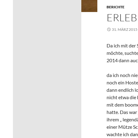
BERICHTE
ERLEB
31. MÄRZ 2015
Da ich mit der
möchte, suchte
2014 dann auch 
da ich noch ni
noch ein Hoste
dann endlich l
nicht etwa die
mit dem boomen
hatte. Das war
ihrem „ legendä
einer Mütze Sc
wachte ich dan