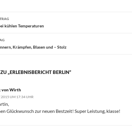
navigation
ITRAG
ei kühlen Temperaturen
RAG
ern, Krämpfen, Blasen und – Stolz
ZU „ERLEBNISBERICHT BERLIN“
 von Wirth
 2015 UM 17:34 UHR
rtin,
hen Glückwunsch zur neuen Bestzeit! Super Leistung, klasse!