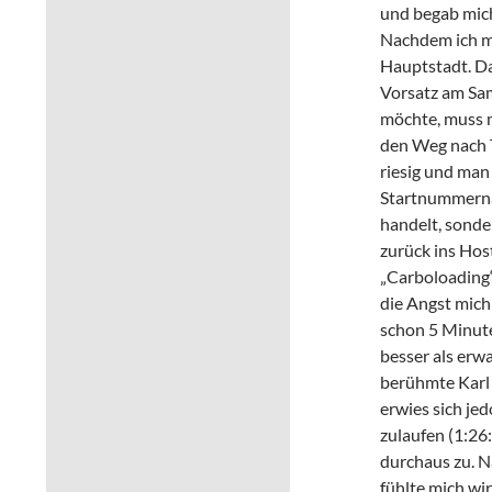
und begab mich
Nachdem ich mi
Hauptstadt. Da
Vorsatz am Sam
möchte, muss m
den Weg nach T
riesig und man 
Startnummerna
handelt, sonde
zurück ins Hos
„Carboloading“ 
die Angst mich
schon 5 Minute
besser als erw
berühmte Karl 
erwies sich je
zulaufen (1:26
durchaus zu. N
fühlte mich wi