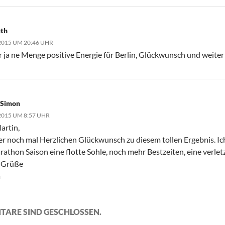
uth
 2015 UM 20:46 UHR
 ja ne Menge positive Energie für Berlin, Glückwunsch und weiter 
 Simon
 2015 UM 8:57 UHR
artin,
er noch mal Herzlichen Glückwunsch zu diesem tollen Ergebnis. 
athon Saison eine flotte Sohle, noch mehr Bestzeiten, eine verletz
 Grüße
a
TARE SIND GESCHLOSSEN.