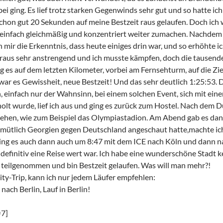
i ging. Es lief trotz starken Gegenwinds sehr gut und so hatte ic
chon gut 20 Sekunden auf meine Bestzeit raus gelaufen. Doch ich 
einfach gleichmäßig und konzentriert weiter zumachen. Nachdem 
in mir die Erkenntnis, dass heute einiges drin war, und so erhöhte
raus sehr anstrengend und ich musste kämpfen, doch die tausend
g es auf dem letzten Kilometer, vorbei am Fernsehturm, auf die Zie
r es Gewissheit, neue Bestzeit! Und das sehr deutlich 1:25:53. 
n, einfach nur der Wahnsinn, bei einem solchen Event, sich mit ein
olt wurde, lief ich aus und ging es zurück zum Hostel. Nach dem
sehen, wie zum Beispiel das Olympiastadion. Am Abend gab es da
emütlich Georgien gegen Deutschland angeschaut hatte,machte ich 
ing es auch dann auch um 8:47 mit dem ICE nach Köln und dann nac
h definitiv eine Reise wert war. Ich habe eine wunderschöne Stad
teilgenommen und bin Bestzeit gelaufen. Was will man mehr?!
ty-Trip, kann ich nur jedem Läufer empfehlen:
nach Berlin, Lauf in Berlin!
=7]