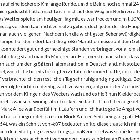
 auf eine lockere 5 Km lange Runde, um die Beine noch einmal 24
ch geduscht hatte, machte ich mich auf den Weg um Berlin zu erle
s Wetter spielte am heutigen Tag mit, es war trocken und mit 10°
stag vor dem Lauf nicht zu viel zu gehen, doch jeder, der die Hau
an auch viel gehen. Nachdem ich die wichtigsten Sehenswürdigkei
empelhof, denn dort fand die große Marathonmesse auf dem Gelä
konnte dort gut und gerne einige Stunden verbringen, vor allem als
bholung stand man 45 Minuten an. Hier merkte man schon, dass 
rn auch um den größten Halbmarathon in Deutschland, mit stolze
tel, wo ich die bereits besorgten Zutaten deponiert hatte, um or
verbrachte ich den restlichen Tag sehr ruhig und ging zeitig zu Be
 verfolgte nicht rechtzeitig wach zu werden, aufgrund der Zeitu
n vor dem Klingeln des Weckers wach und es hieß nun Kleiderbeu
artet , zwar sehr windig ,aber trocken. So fand ich mich bei ange
Marx Allee war überfüllt mit Läufern und ich hatte große Angst v
doch als unbegründet, da es für Block A einen Seiteneingang gab. M
:54), was ein Schnitt von 4:07 bedeuten sollte, diese traute ich m
ach dem Start ging es erwartungsgemäß zuerst etwas schneller los
rklich gut, was auch nicht verwundert, da es zunächst an Branden