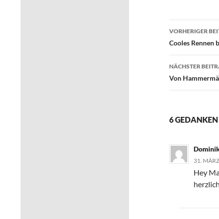
Beitrags
VORHERIGER BE
Cooles Rennen b
NÄCHSTER BEIT
Von Hammermänn
6 GEDANKEN 
Dominik
31. MÄRZ
Hey Ma
herzlic