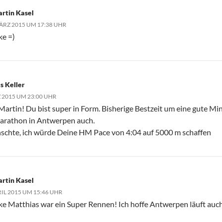
rtin Kasel
ÄRZ 2015 UM 17:38 UHR
e =)
s Keller
 2015 UM 23:00 UHR
Martin! Du bist super in Form. Bisherige Bestzeit um eine gute Minu
arathon in Antwerpen auch.
schte, ich würde Deine HM Pace von 4:04 auf 5000 m schaffen
rtin Kasel
RIL 2015 UM 15:46 UHR
e Matthias war ein Super Rennen! Ich hoffe Antwerpen läuft auch s