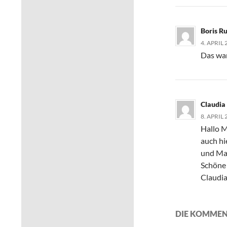
Boris R
4. APRIL
Das war
Claudia
8. APRIL
Hallo M
auch hi
und Mar
Schöne
Claudi
DIE KOMMEN