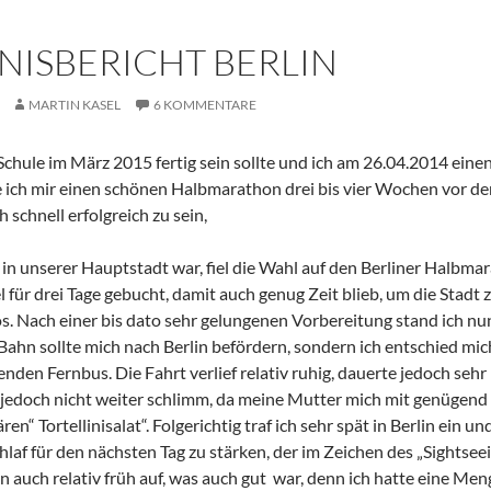
NISBERICHT BERLIN
MARTIN KASEL
6 KOMMENTARE
 Schule im März 2015 fertig sein sollte und ich am 26.04.2014 ei
 ich mir einen schönen Halbmarathon drei bis vier Wochen vor d
schnell erfolgreich zu sein,
e in unserer Hauptstadt war, fiel die Wahl auf den Berliner Halb
l für drei Tage gebucht, damit auch genug Zeit blieb, um die Stadt
os. Nach einer bis dato sehr gelungenen Vorbereitung stand ich n
 Bahn sollte mich nach Berlin befördern, sondern ich entschied mic
den Fernbus. Die Fahrt verlief relativ ruhig, dauerte jedoch sehr
 jedoch nicht weiter schlimm, da meine Mutter mich mit genügend 
ren“ Tortellinisalat“. Folgerichtig traf ich sehr spät in Berlin ein 
hlaf für den nächsten Tag zu stärken, der im Zeichen des „Sightse
n auch relativ früh auf, was auch gut war, denn ich hatte eine Men