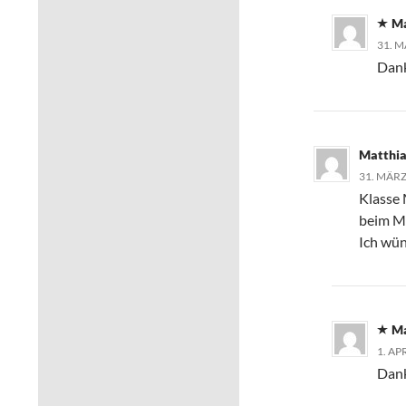
Ma
31. M
Dank
Matthia
31. MÄRZ
Klasse 
beim M
Ich wün
Ma
1. AP
Dank