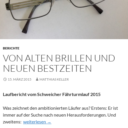
BERICHTE
VON ALTEN BRILLEN UND
NEUEN BESTZEITEN
15. MÄRZ 2015
MATTHIAS KELLER
Laufbericht vom Schweicher Fährturmlauf 2015
Was zeichnet den ambitionierten Läufer aus? Erstens: Er ist
immer auf der Suche nach neuen Herausforderungen. Und
Von alten Brillen und neuen Bestzeiten
zweitens:
weiterlesen
→