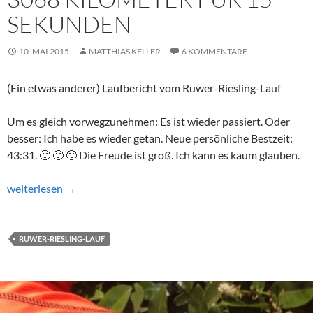
SEKUNDEN
10. MAI 2015
MATTHIAS KELLER
6 KOMMENTARE
(Ein etwas anderer) Laufbericht vom Ruwer-Riesling-Lauf
Um es gleich vorwegzunehmen: Es ist wieder passiert. Oder
besser: Ich habe es wieder getan. Neue persönliche Bestzeit:
43:31. 🙂 🙂 🙂 Die Freude ist groß. Ich kann es kaum glauben.
3068 Kilometer für 15 Sekunden
weiterlesen
→
RUWER-RIESLING-LAUF