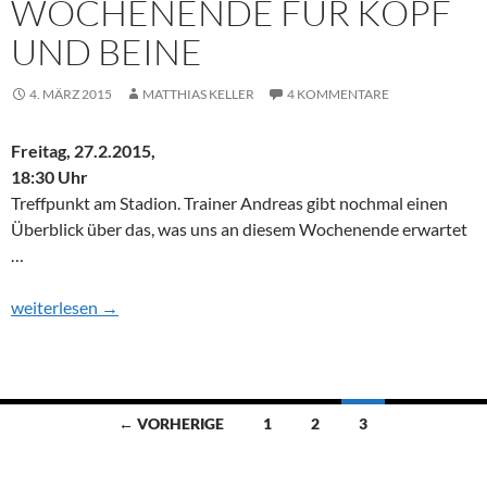
WOCHENENDE FÜR KOPF
UND BEINE
4. MÄRZ 2015
MATTHIAS KELLER
4 KOMMENTARE
Freitag, 27.2.2015,
18:30 Uhr
Treffpunkt am Stadion. Trainer Andreas gibt nochmal einen
Überblick über das, was uns an diesem Wochenende erwartet
…
Training pur – Ein Wochenende für Kopf und Beine
weiterlesen
→
Beitragsnavigation
← VORHERIGE
1
2
3