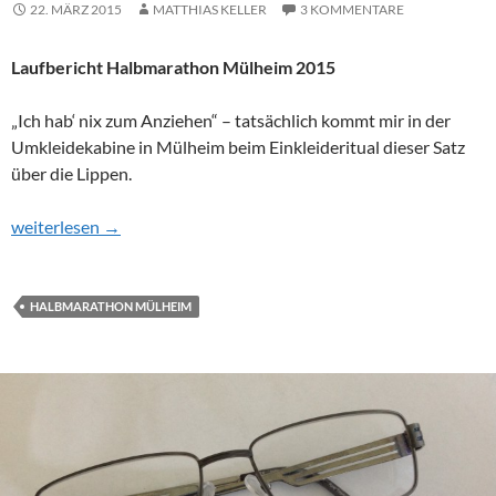
22. MÄRZ 2015
MATTHIAS KELLER
3 KOMMENTARE
Laufbericht Halbmarathon Mülheim 2015
„Ich hab‘ nix zum Anziehen“ – tatsächlich kommt mir in der
Umkleidekabine in Mülheim beim Einkleideritual dieser Satz
über die Lippen.
Cooles Rennen bei kühlen Temperaturen
weiterlesen
→
HALBMARATHON MÜLHEIM