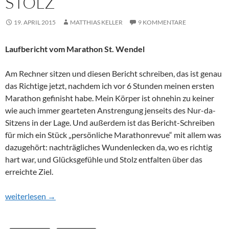
STOLZ
19. APRIL 2015
MATTHIAS KELLER
9 KOMMENTARE
Laufbericht vom Marathon St. Wendel
Am Rechner sitzen und diesen Bericht schreiben, das ist genau
das Richtige jetzt, nachdem ich vor 6 Stunden meinen ersten
Marathon gefinisht habe. Mein Körper ist ohnehin zu keiner
wie auch immer gearteten Anstrengung jenseits des Nur-da-
Sitzens in der Lage. Und außerdem ist das Bericht-Schreiben
für mich ein Stück „persönliche Marathonrevue“ mit allem was
dazugehört: nachträgliches Wundenlecken da, wo es richtig
hart war, und Glücksgefühle und Stolz entfalten über das
erreichte Ziel.
Von Hammermännern, Krämpfen, Blasen und – Stolz
weiterlesen
→