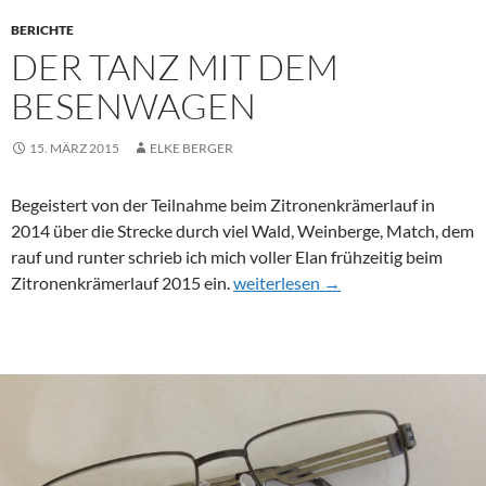
BERICHTE
DER TANZ MIT DEM
BESENWAGEN
15. MÄRZ 2015
ELKE BERGER
Begeistert von der Teilnahme beim Zitronenkrämerlauf in
2014 über die Strecke durch viel Wald, Weinberge, Match, dem
rauf und runter schrieb ich mich voller Elan frühzeitig beim
Der Tanz mit dem Besenwagen
Zitronenkrämerlauf 2015 ein.
weiterlesen
→