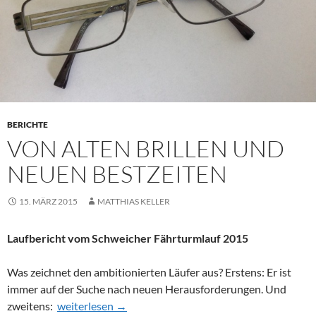
BERICHTE
VON ALTEN BRILLEN UND
NEUEN BESTZEITEN
15. MÄRZ 2015
MATTHIAS KELLER
Laufbericht vom Schweicher Fährturmlauf 2015
Was zeichnet den ambitionierten Läufer aus? Erstens: Er ist
immer auf der Suche nach neuen Herausforderungen. Und
Von alten Brillen und neuen Bestzeiten
zweitens:
weiterlesen
→