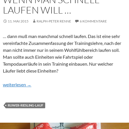
LAUFEN WILL …
11. MAI 2015
RALPH-PETER RENNE
6 KOMMENTARE
… dann muß man manchmal schnell laufen. Das ist eine sehr
vereinfachte Zusammenfassung der Trainingslehre, nach der
man nicht immer nur in seinem Wohlfühlbereich laufen soll.
Man sollte auch Einheiten wie Fahrtspiel oder
Tempodauerläufe in sein Training einbauen. Nur welcher
Läufer liebt diese Einheiten?
Wenn man schnell laufen will …
weiterlesen
→
RUWER-RIESLING-LAUF