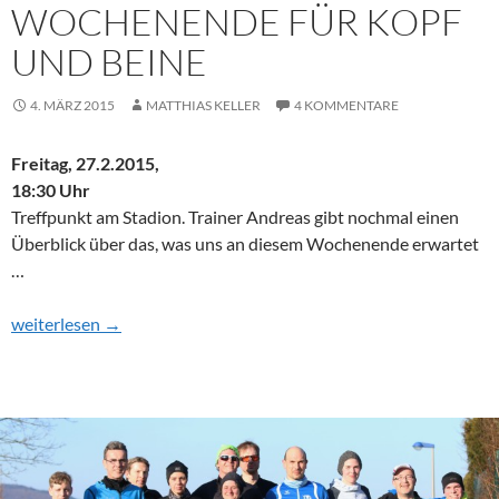
WOCHENENDE FÜR KOPF
UND BEINE
4. MÄRZ 2015
MATTHIAS KELLER
4 KOMMENTARE
Freitag, 27.2.2015,
18:30 Uhr
Treffpunkt am Stadion. Trainer Andreas gibt nochmal einen
Überblick über das, was uns an diesem Wochenende erwartet
…
Training pur – Ein Wochenende für Kopf und Beine
weiterlesen
→