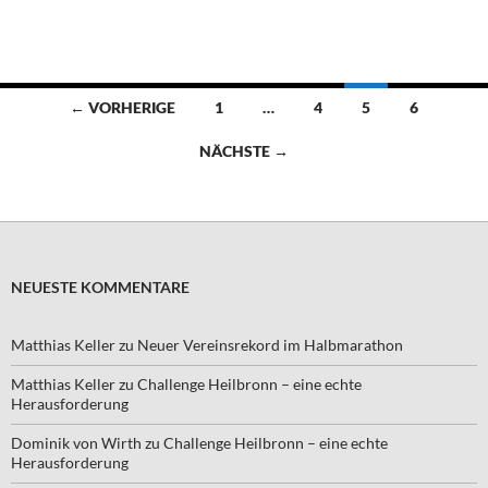
Beitragsnavigation
← VORHERIGE
1
…
4
5
6
NÄCHSTE →
NEUESTE KOMMENTARE
Matthias Keller
zu
Neuer Vereinsrekord im Halbmarathon
Matthias Keller
zu
Challenge Heilbronn – eine echte
Herausforderung
Dominik von Wirth
zu
Challenge Heilbronn – eine echte
Herausforderung