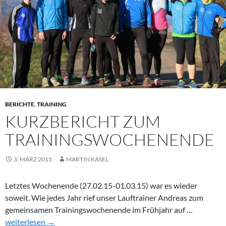
BERICHTE
,
TRAINING
KURZBERICHT ZUM
TRAININGSWOCHENENDE
3. MÄRZ 2015
MARTIN KASEL
Letztes Wochenende (27.02.15-01.03.15) war es wieder
soweit. Wie jedes Jahr rief unser Lauftrainer Andreas zum
gemeinsamen Trainingswochenende im Frühjahr auf …
Kurzbericht zum Trainingswochenende
weiterlesen
→