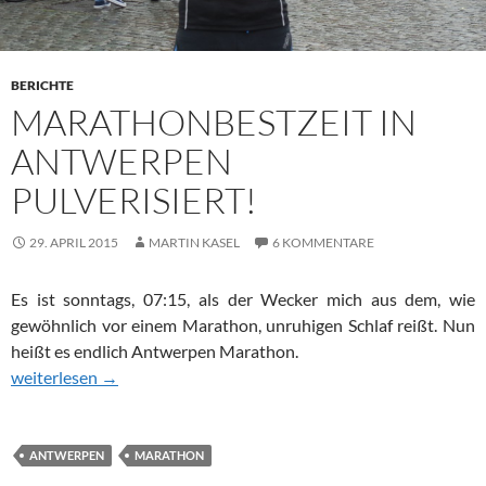
BERICHTE
MARATHONBESTZEIT IN
ANTWERPEN
PULVERISIERT!
29. APRIL 2015
MARTIN KASEL
6 KOMMENTARE
Es ist sonntags, 07:15, als der Wecker mich aus dem, wie
gewöhnlich vor einem Marathon, unruhigen Schlaf reißt. Nun
heißt es endlich Antwerpen Marathon.
Marathonbestzeit in Antwerpen pulverisiert!
weiterlesen
→
ANTWERPEN
MARATHON