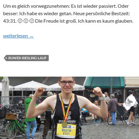
Um es gleich vorwegzunehmen: Es ist wieder passiert. Oder
besser: Ich habe es wieder getan. Neue persönliche Bestzeit:
43:31. 🙂 🙂 🙂 Die Freude ist groß. Ich kann es kaum glauben.
3068 Kilometer für 15 Sekunden
weiterlesen
→
RUWER-RIESLING-LAUF